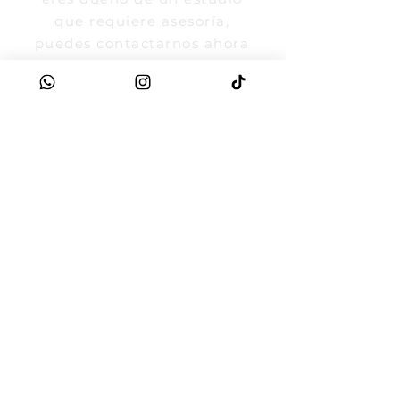
que requiere asesoría,
puedes contactarnos ahora
mismo.
Obtén más
información a través de
los siguientes medios:
321 7668837
MODELOS
ESTUDIOS
323 2240900
o llenando los campos.
Es tú momento
MODELOS EJE CAFETERO
Cel:
321 7668837
Mail:
recursoshumanostrend@gmail.com
ASESORÍAS A ESTUDIOS
Cel
323 2240900