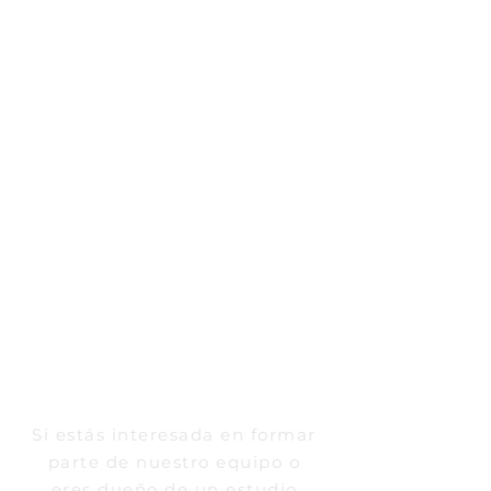
Teléfono
Mensaje
ENVÍAR
Si estás interesada en formar
parte de nuestro equipo o
eres dueño de un estudio