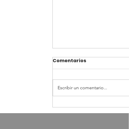
Comentarios
Escribir un comentario...
“LA MOTIVACIÓN TE
IMPULSA A EMPEZAR, LA
DISCIPLINA TE OBLIGA A