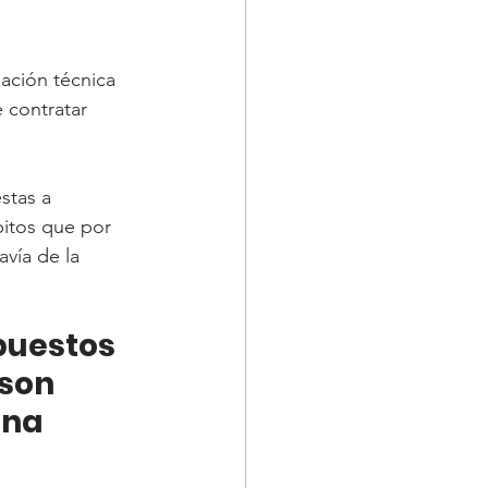
ación técnica 
 contratar 
stas a 
itos que por 
vía de la 
puestos 
son 
una 