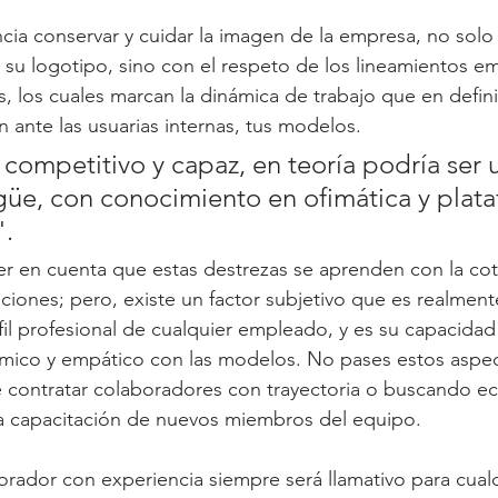
ia conservar y cuidar la imagen de la empresa, no solo
su logotipo, sino con el respeto de los lineamientos em
, los cuales marcan la dinámica de trabajo que en definit
n ante las usuarias internas, tus modelos.
ompetitivo y capaz, en teoría podría ser 
güe, con conocimiento en ofimática y plata
".
 en cuenta que estas destrezas se aprenden con la coti
nciones; pero, existe un factor subjetivo que es realment
il profesional de cualquier empleado, y es su capacidad 
námico y empático con las modelos. No pases estos aspe
e contratar colaboradores con trayectoria o buscando e
la capacitación de nuevos miembros del equipo.
borador con experiencia siempre será llamativo para cual