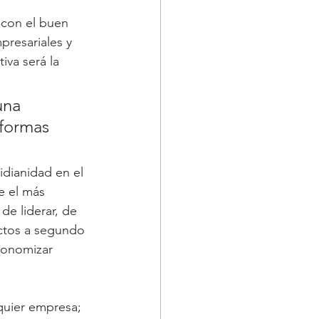
 con el buen 
presariales y 
iva será la 
una 
formas 
dianidad en el 
e el más 
de liderar, de 
ctos a segundo 
conomizar 
quier empresa; 